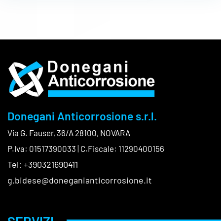
Donegani Anticorrosione s.r.l.
Via G. Fauser, 36/A 28100, NOVARA
P.Iva: 01517390033 | C.Fiscale: 11290400156
Tel: +390321690411
g.bidese@doneganianticorrosione.it