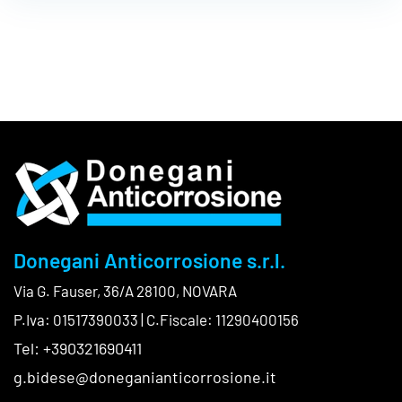
Donegani Anticorrosione s.r.l.
Via G. Fauser, 36/A 28100, NOVARA
P.Iva: 01517390033 | C.Fiscale: 11290400156
Tel: +390321690411
g.bidese@doneganianticorrosione.it