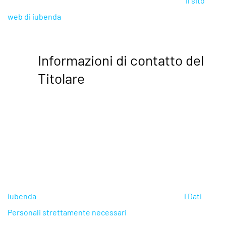
Se sei il proprietario di questa privacy policy, visita
il sito
web di iubenda
per comprendere come mai questa policy è
stata disattivata.
Informazioni di contatto del
Titolare
<strong>Donegani Anticorrosione s.r.l.</strong>
Via G. Fauser, 36/A 28100, NOVARA P.Iva:
01517390033 | C.Fiscale: 11290400156 Tel: 0321
690411 | Fax: 0321 696696,
segreteria@doneganianticorrosione.it
iubenda
ospita questo contenuto e raccoglie solo
i Dati
Personali strettamente necessari
alla sua fornitura