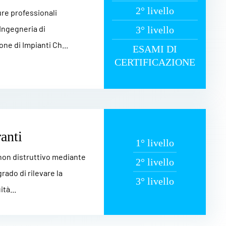
2° livello
gure professionali
 Ingegneria di
3° livello
ne di Impianti Ch...
ESAMI DI
CERTIFICAZIONE
anti
1° livello
 non distruttivo mediante
2° livello
grado di rilevare la
3° livello
tà...