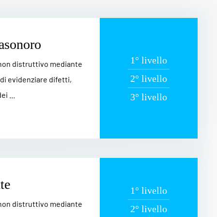
rasonoro
1° livello
 non distruttivo mediante
2° livello
di evidenziare difetti,
i ...
3° livello
te
1° livello
 non distruttivo mediante
2° livello