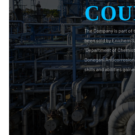
The Company is part of t
been sold by Enichem S.p
"Department of Chemistr
Donegani Anticorrosione
skills and abilities gaine