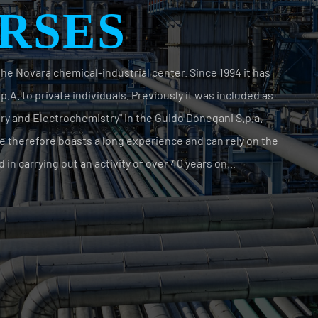
he Novara chemical-industrial center. Since 1994 it has
.A. to private individuals. Previously it was included as
y and Electrochemistry" in the Guido Donegani S.p.a.
 therefore boasts a long experience and can rely on the
d in carrying out an activity of over 40 years on...