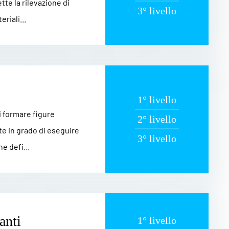
te la rilevazione di
3° livello
riali...
1° livello
di formare figure
2° livello
te in grado di eseguire
3° livello
e defi...
anti
1° livello