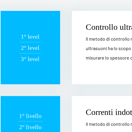
Controllo ult
1° level
Il metodo di controllo
2° level
ultrasuoni ha lo scopo 
misurare lo spessore de
3° level
Correnti indot
1° livello
Il metodo di controllo
2° livello