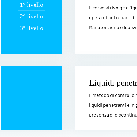
1° livello
Il corso si rivolge a fi
2° livello
operanti nei reparti di
Manutenzione e Ispezio
3° livello
Liquidi penetr
Il metodo di controllo
liquidi penetranti è in 
presenza di discontinui