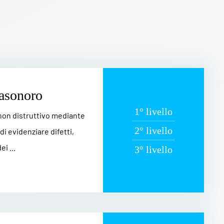
rasonoro
1° livello
 non distruttivo mediante
2° livello
di evidenziare difetti,
i ...
3° livello