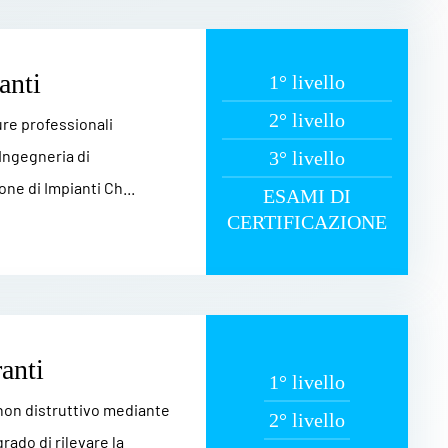
anti
1° livello
2° livello
gure professionali
 Ingegneria di
3° livello
ne di Impianti Ch...
ESAMI DI
CERTIFICAZIONE
anti
1° livello
 non distruttivo mediante
2° livello
grado di rilevare la