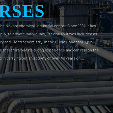
he Novara chemical-industrial center. Since 1994 it has
.A. to private individuals. Previously it was included as
y and Electrochemistry" in the Guido Donegani S.p.a.
 therefore boasts a long experience and can rely on the
d in carrying out an activity of over 40 years on...