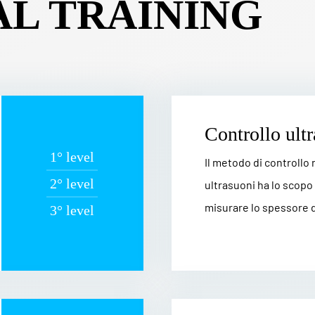
AL TRAINING
Controllo ult
1° level
Il metodo di controllo
2° level
ultrasuoni ha lo scopo 
misurare lo spessore de
3° level