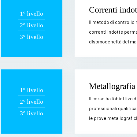
Correnti indot
1° livello
Il metodo di controllo
2° livello
correnti indotte permet
3° livello
disomogeneità dei mate
Metallografia
1° livello
Il corso ha l’obiettivo 
2° livello
professionali qualifica
3° livello
le prove metallografich