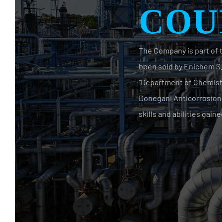
The Company is part of t
been sold by Enichem S.p
"Department of Chemistr
Donegani Anticorrosione
skills and abilities gaine