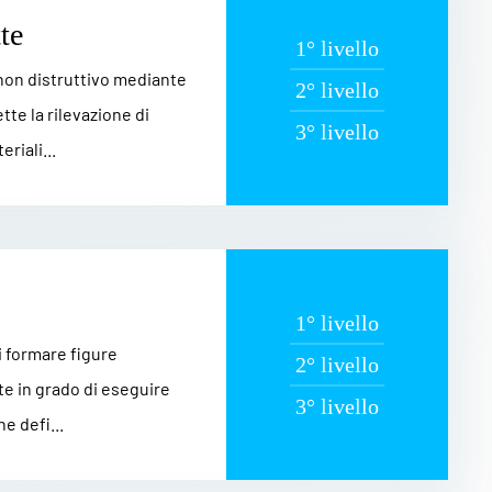
te
1° livello
 non distruttivo mediante
2° livello
te la rilevazione di
3° livello
riali...
1° livello
di formare figure
2° livello
te in grado di eseguire
3° livello
e defi...