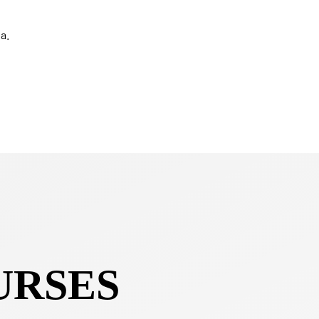
a.
URSES